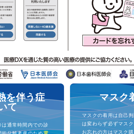
熱を伴う症
マスク
いて
マスクの着用は自己判
は変わらず必ずマスク
診は通常時間内での診
お忘れの方はマスク購
間的分離考慮のため
電