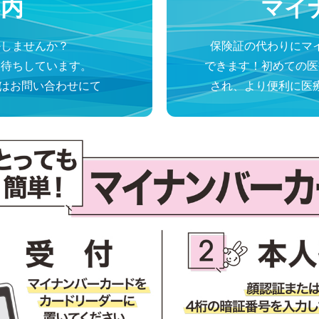
案内
マイ
かしませんか？
保険証の代わりにマ
お待ちしています。
できます！
初めての医
たはお問い合わせにて
され、より便利に医