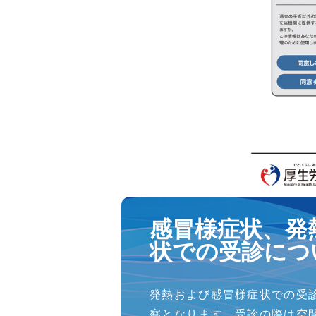
感冒様症状、発
状での受診につ
発熱および感冒様症状での受
察となります。受診の際は空