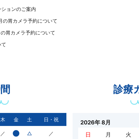
ーションのご案内
2月の胃カメラ予約について
月の胃カメラ予約について
いて
療について
防接種の予約について
知らせ
時間
診療
の胃がん検診（胃カメラ）予約について
月の胃カメラ予約について
木
金
土
日・祝
2026年 8月
●
／
△
／
日
月
火