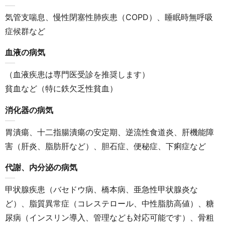
気管支喘息、慢性閉塞性肺疾患（COPD）、睡眠時無呼吸
症候群など
血液の病気
（血液疾患は専門医受診を推奨します）
貧血など（特に鉄欠乏性貧血）
消化器の病気
胃潰瘍、十二指腸潰瘍の安定期、逆流性食道炎、肝機能障
害（肝炎、脂肪肝など）、胆石症、便秘症、下痢症など
代謝、内分泌の病気
甲状腺疾患（バセドウ病、橋本病、亜急性甲状腺炎な
ど）、脂質異常症（コレステロール、中性脂肪高値）、糖
尿病（インスリン導入、管理なども対応可能です）、骨粗