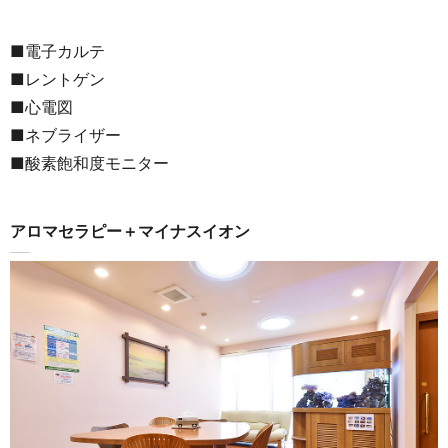
■電子カルテ
■レントゲン
■心電図
■ネブライザー
■酸素飽和度モニター
アロマセラピー＋マイナスイオン